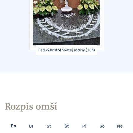
Farský kostol Svätej rodiny (Juh)
Rozpis omší
Po
Ut
St
Št
Pi
So
Ne