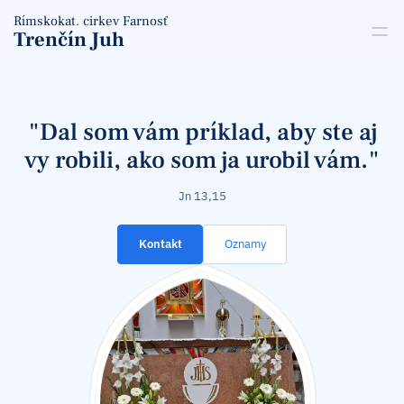
Rímskokat. cirkev Farnosť
Trenčín Juh
Vitajte na stránkach Trenčín Juh
"Dal som vám príklad, aby ste aj
vy robili, ako som ja urobil vám."
Jn 13,15
Kontakt
Oznamy