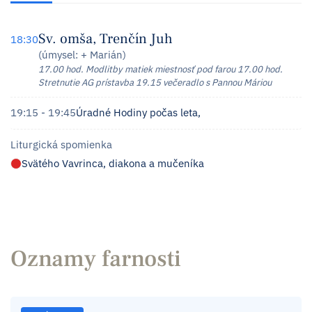
Sv. omša, Trenčín Juh
18:30
(úmysel: + Marián)
17.00 hod. Modlitby matiek miestnosť pod farou 17.00 hod.
Stretnutie AG prístavba 19.15 večeradlo s Pannou Máriou
19:15 - 19:45
Úradné Hodiny počas leta,
Liturgická spomienka
Svätého Vavrinca, diakona a mučeníka
Oznamy farnosti