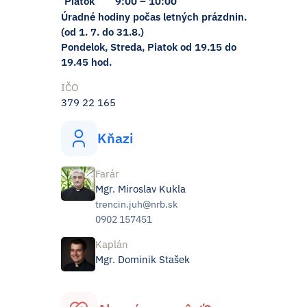
Piatok
9:00 – 10:00
Úradné hodiny počas letných prázdnin.
(od 1. 7. do 31.8.)
Pondelok, Streda, Piatok od 19.15 do
19.45 hod.
IČO
379 22 165
Kňazi
Farár
Mgr. Miroslav Kukla
trencin.juh@nrb.sk
0902 157451
Kaplán
Mgr. Dominik Stašek