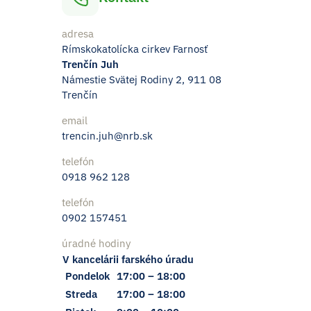
adresa
Rímskokatolícka cirkev Farnosť
Trenčín Juh
Námestie Svätej Rodiny 2, 911 08
Trenčín
email
trencin.juh@nrb.sk
telefón
0918 962 128
telefón
0902 157451
úradné hodiny
V kancelárii farského úradu
Pondelok
17:00 – 18:00
Streda
17:00 – 18:00