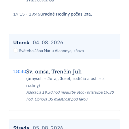
s Pannou Máriou
19:15 - 19:45
Úradné Hodiny počas leta,
Utorok
04. 08. 2026
Svätého Jána Máriu Vianneya, kňaza
Sv. omša, Trenčín Juh
18:30
(úmysel: + Juraj, Jozef, rodičia a ost. + z
rodiny)
Adorácia 19.30 hod modlitby otcov prístavba 19.30
hod. Obnova DS miestnosť pod farou
Streda
05. 08. 2026