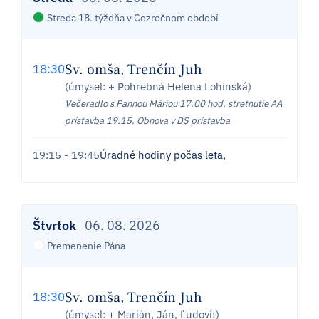
Streda 18. týždňa v Cezročnom období
Sv. omša, Trenčín Juh
18:30
(úmysel: + Pohrebná Helena Lohinská)
Večeradlo s Pannou Máriou 17.00 hod. stretnutie AA
prístavba 19.15. Obnova v DS prístavba
19:15 - 19:45
Úradné hodiny počas leta,
Štvrtok
06. 08. 2026
Premenenie Pána
Sv. omša, Trenčín Juh
18:30
(úmysel: + Marián, Ján, Ľudovít)