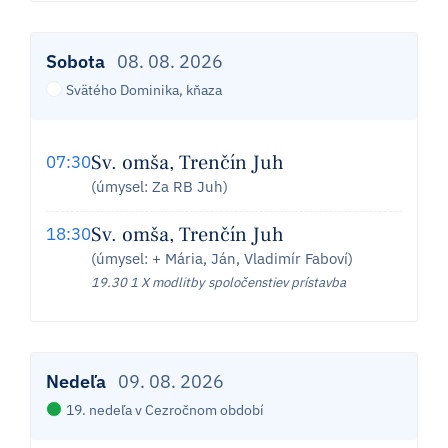
Sobota
08. 08. 2026
Svätého Dominika, kňaza
Sv. omša, Trenčín Juh
07:30
(úmysel: Za RB Juh)
Sv. omša, Trenčín Juh
18:30
(úmysel: + Mária, Ján, Vladimír Faboví)
19.30 1 X modlitby spoločenstiev prístavba
Nedeľa
09. 08. 2026
19. nedeľa v Cezročnom období